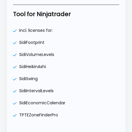
Tool for Ninjatrader
incl. licenses for:
SidiFootprint
SidiVolumeLevels
SidiHeikinAshi
SidiSwing
SidiIntervalLevels
SidiEconomicCalendar
TPTEZoneFinderPro